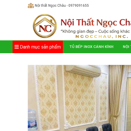
Skip
Nội thất Ngọc Châu - 0979091655
to
content
Danh mục sản phẩm
TỦ BẾP INOX CÁNH KÍNH
NỘI