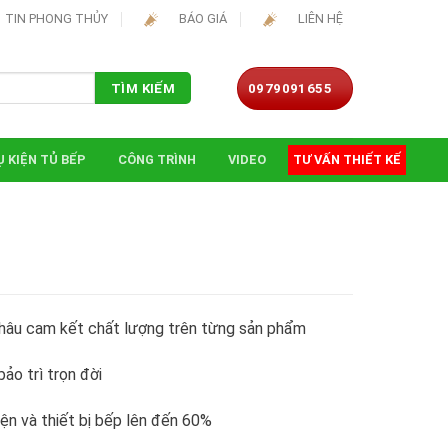
TIN PHONG THỦY
BÁO GIÁ
LIÊN HỆ
0979091655
TÌM KIẾM
 KIỆN TỦ BẾP
CÔNG TRÌNH
VIDEO
TƯ VẤN THIẾT KẾ
hâu cam kết chất lượng trên từng sản phẩm
ảo trì trọn đời
iện và thiết bị bếp lên đến 60%