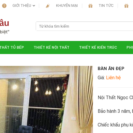
GIỚI THIỆU
KHUYẾN MẠI
TIN TỨC
 THẤT TỦ BẾP
THIẾT KẾ NỘI THẤT
THIẾT KẾ KIẾN TRÚC
PHỤ
BÀN ĂN ĐẸP
Giá:
Liên hệ
Nội Thất Ngọc C
Bảo hành 3 năm, b
Chiếc khấu phụ k