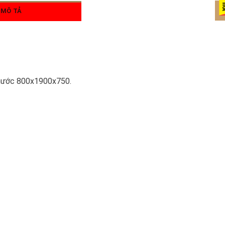
MÔ TẢ
 thước 800x1900x750.