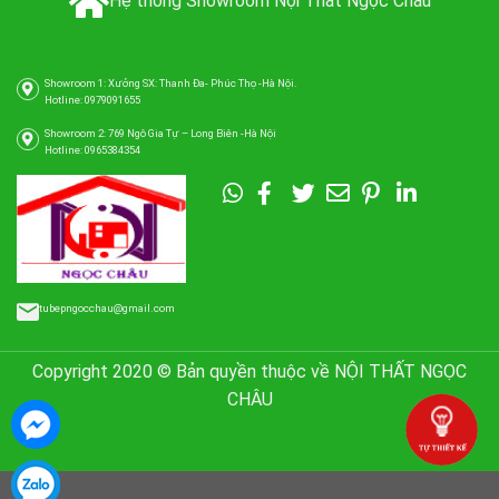
Hệ thống Showroom Nội Thất Ngọc Châu
Showroom 1: Xưởng SX: Thanh Đa- Phúc Thọ -Hà Nội.
Hotline: 0979091655
Showroom 2: 769 Ngô Gia Tự – Long Biên -Hà Nội
Hotline: 0965384354
tubepngocchau@gmail.com
Copyright 2020 © Bản quyền thuộc về NỘI THẤT NGỌC
CHÂU