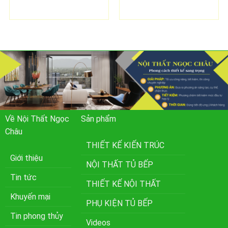
Về Nội Thất Ngọc
Sản phẩm
Châu
THIẾT KẾ KIẾN TRÚC
Giới thiệu
NỘI THẤT TỦ BẾP
Tin tức
THIẾT KẾ NỘI THẤT
Khuyến mại
PHỤ KIỆN TỦ BẾP
Tin phong thủy
Videos