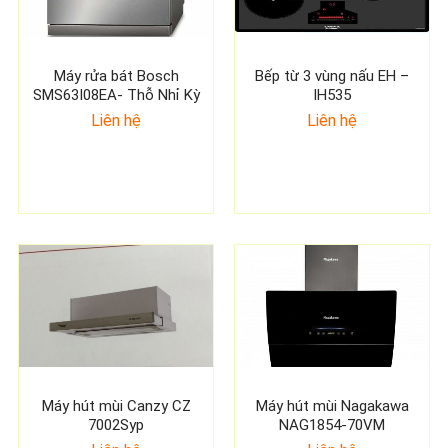
Máy rửa bát Bosch
Bếp từ 3 vùng nấu EH –
SMS63I08EA- Thỗ Nhỉ Kỳ
IH535
Liên hệ
Liên hệ
Máy hút mùi Canzy CZ
Máy hút mùi Nagakawa
7002Syp
NAG1854-70VM