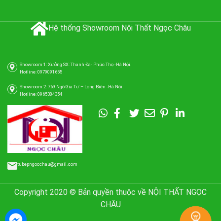
Hệ thống Showroom Nội Thất Ngọc Châu
Showroom 1: Xưởng SX: Thanh Đa- Phúc Thọ -Hà Nội.
Hotline: 0979091655
Showroom 2: 769 Ngô Gia Tự – Long Biên -Hà Nội
Hotline: 0965384354
tubepngocchau@gmail.com
Copyright 2020 © Bản quyền thuộc về NỘI THẤT NGỌC
CHÂU