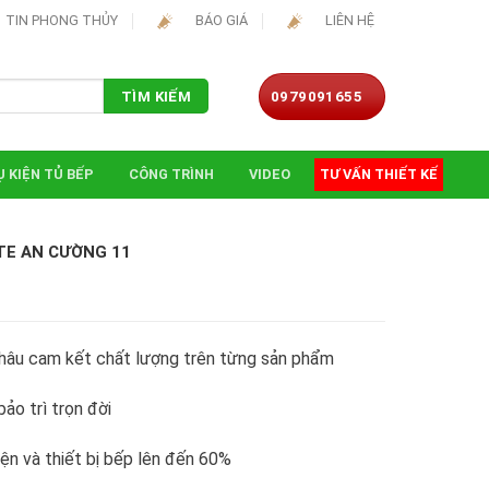
TIN PHONG THỦY
BÁO GIÁ
LIÊN HỆ
0979091655
TÌM KIẾM
 KIỆN TỦ BẾP
CÔNG TRÌNH
VIDEO
TƯ VẤN THIẾT KẾ
TE AN CƯỜNG 11
hâu cam kết chất lượng trên từng sản phẩm
ảo trì trọn đời
iện và thiết bị bếp lên đến 60%