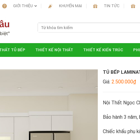
GIỚI THIỆU
KHUYẾN MẠI
TIN TỨC
 THẤT TỦ BẾP
THIẾT KẾ NỘI THẤT
THIẾT KẾ KIẾN TRÚC
PHỤ
TỦ BẾP LAMINA
Giá:
2.500.000₫
Nội Thất Ngọc C
Bảo hành 3 năm, b
Chiếc khấu phụ k