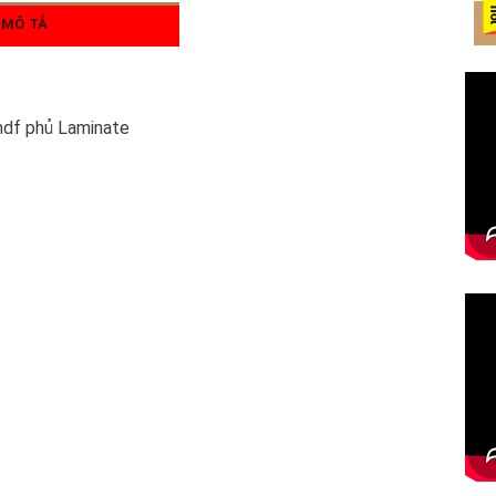
MÔ TẢ
mdf phủ Laminate