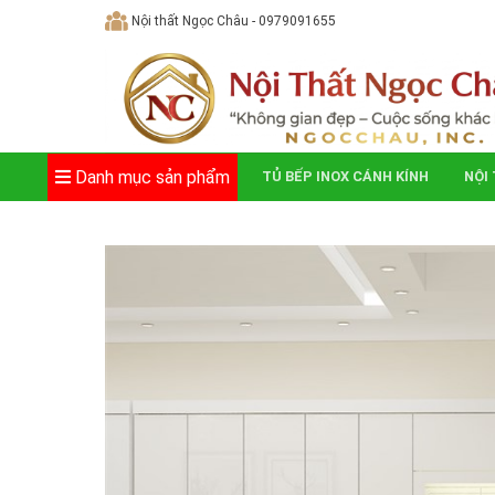
Skip
Nội thất Ngọc Châu - 0979091655
to
content
Danh mục sản phẩm
TỦ BẾP INOX CÁNH KÍNH
NỘI