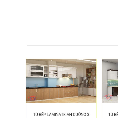
TỦ BẾP LAMINATE AN CƯỜNG 3
TỦ B