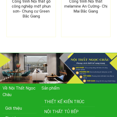
Công trình Nội thất gỗ
Công trình Nội thất
công nghiệp mdf phun
melamine An Cường- Chị
sơn- Chung cư Green
Mai Bắc Giang
Bắc Giang
Về Nội Thất Ngọc
Sản phẩm
Châu
THIẾT KẾ KIẾN TRÚC
Giới thiệu
NỘI THẤT TỦ BẾP