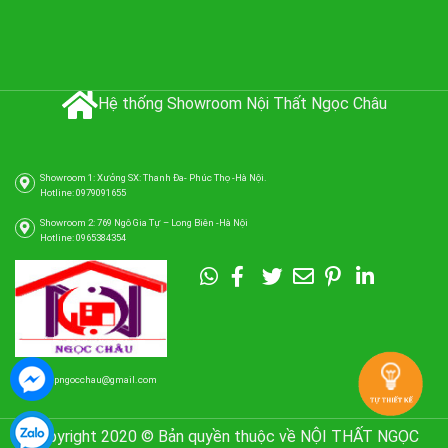
Hệ thống Showroom Nội Thất Ngọc Châu
Showroom 1: Xưởng SX: Thanh Đa- Phúc Thọ -Hà Nội.
Hotline: 0979091655
Showroom 2: 769 Ngô Gia Tự – Long Biên -Hà Nội
Hotline: 0965384354
tubepngocchau@gmail.com
Copyright 2020 © Bản quyền thuộc về NỘI THẤT NGỌC