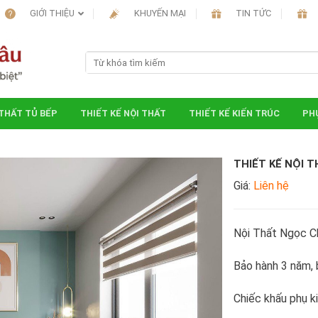
GIỚI THIỆU
KHUYẾN MẠI
TIN TỨC
 THẤT TỦ BẾP
THIẾT KẾ NỘI THẤT
THIẾT KẾ KIẾN TRÚC
PHỤ
THIẾT KẾ NỘI T
Giá:
Liên hệ
Nội Thất Ngọc C
Bảo hành 3 năm, b
Chiếc khấu phụ k