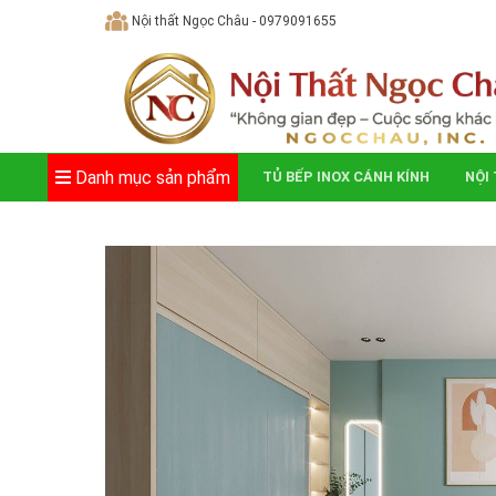
Skip
Nội thất Ngọc Châu - 0979091655
to
content
Danh mục sản phẩm
TỦ BẾP INOX CÁNH KÍNH
NỘI