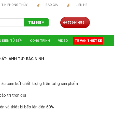
TIN PHONG THỦY
BÁO GIÁ
LIÊN HỆ
0979091655
TÌM KIẾM
 KIỆN TỦ BẾP
CÔNG TRÌNH
VIDEO
TƯ VẤN THIẾT KẾ
HẤT- ANH TỰ- BẮC NINH
hâu cam kết chất lượng trên từng sản phẩm
ảo trì trọn đời
iện và thiết bị bếp lên đến 60%