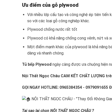
Ưu điểm của gỗ plywood
Với nhiều lớp cấu tạo và công nghệ ép tiên tiến 
so với các loại gỗ công nghiệp khác.
Plywood chống nước rất tốt
Plywood có khả năng chống cong vênh, nứt và xoắ
Một điểm mạnh khác của plywood là khả năng bám 
dàng và nhanh chóng.
Tủ bếp Plywood
ngày càng được ưa chuộng hiện nay
Nội Thất Ngọc Châu CAM KẾT CHẤT LƯỢNG tr
GỌI NGAY HOTLINE: 0965384354 - 0979091655 Đ
NỘI THẤT NGỌC CHÂU - "Thay Đổi Không Gian
Tại sao lại chọn NỘI THẤT NGỌC CHÂU ?