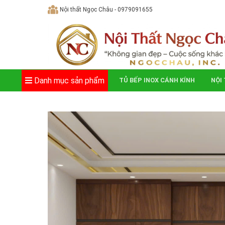
Skip
Nội thất Ngọc Châu - 0979091655
to
content
Danh mục sản phẩm
TỦ BẾP INOX CÁNH KÍNH
NỘI