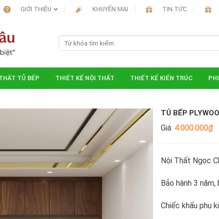
GIỚI THIỆU
KHUYẾN MẠI
TIN TỨC
 THẤT TỦ BẾP
THIẾT KẾ NỘI THẤT
THIẾT KẾ KIẾN TRÚC
PHỤ
TỦ BẾP PLYWOO
Giá:
4.000.000₫
Nội Thất Ngọc C
Bảo hành 3 năm, b
Chiếc khấu phụ k