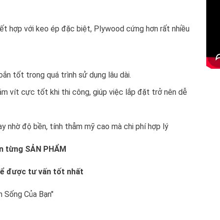
kết hợp với keo ép đặc biệt, Plywood cứng hơn rất nhiều
n tốt trong quá trình sử dụng lâu dài.
vít cực tốt khi thi công, giúp việc lắp đặt trở nên dễ
 nhờ độ bền, tính thẫm mỹ cao mà chi phí hợp lý
ên từng SẢN PHẨM
ể được tư vấn tốt nhất
 Sống Của Bạn"