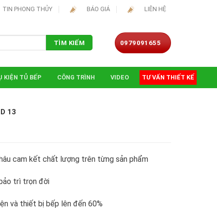
TIN PHONG THỦY
BÁO GIÁ
LIÊN HỆ
0979091655
TÌM KIẾM
 KIỆN TỦ BẾP
CÔNG TRÌNH
VIDEO
TƯ VẤN THIẾT KẾ
D 13
hâu cam kết chất lượng trên từng sản phẩm
ảo trì trọn đời
iện và thiết bị bếp lên đến 60%