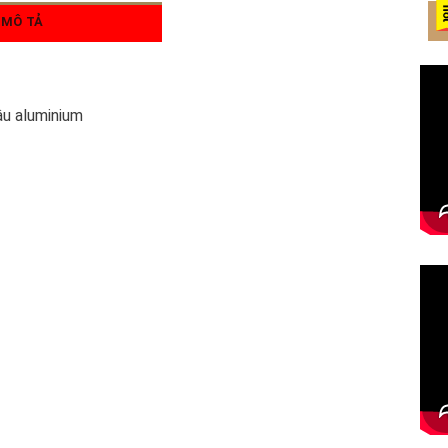
MÔ TẢ
ậu aluminium