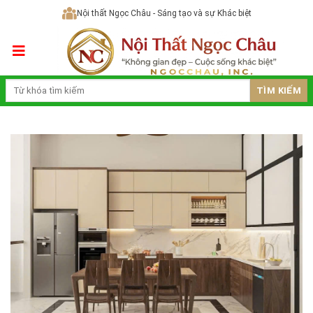
Skip
Nội thất Ngọc Châu - Sáng tạo và sự Khác biệt
to
content
TÌM KIẾM