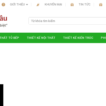
GIỚI THIỆU
KHUYẾN MẠI
TIN TỨC
 THẤT TỦ BẾP
THIẾT KẾ NỘI THẤT
THIẾT KẾ KIẾN TRÚC
PHỤ