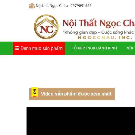
Skip
Nội thất Ngọc Châu - 0979091655
to
content
Danh mục sản phẩm
TỦ BẾP INOX CÁNH KÍNH
NỘI
Video sản phẩm được xem nhất