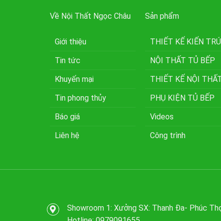
Về Nội Thất Ngọc Châu
Sản phẩm
Giới thiệu
THIẾT KẾ KIẾN TR
Tin tức
NỘI THẤT TỦ BẾP
Khuyến mại
THIẾT KẾ NỘI THẤ
Tin phong thủy
PHỤ KIỆN TỦ BẾP
Báo giá
Videos
Liên hệ
Công trình
Showroom 1: Xưởng SX: Thanh Đa- Phúc Thọ
Hotline: 0979091655