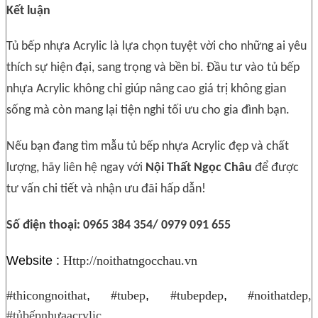
Kết luận
Tủ bếp nhựa Acrylic là lựa chọn tuyệt vời cho những ai yêu
thích sự hiện đại, sang trọng và bền bỉ. Đầu tư vào tủ bếp
nhựa Acrylic không chỉ giúp nâng cao giá trị không gian
sống mà còn mang lại tiện nghi tối ưu cho gia đình bạn.
Nếu bạn đang tìm mẫu tủ bếp nhựa Acrylic đẹp và chất
lượng, hãy liên hệ ngay với
Nội Thất Ngọc Châu
để được
tư vấn chi tiết và nhận ưu đãi hấp dẫn!
Số điện thoại: 0965 384 354/ 0979 091 655
Website :
Http://noithatngocchau.vn
#thicongnoithat
,
#tubep
,
#tubepdep
,
#noithatdep
,
#tủbếpnhựaacrylic