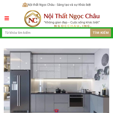
Skip
Nội thất Ngọc Châu - Sáng tạo và sự Khác biệt
to
content
TÌM KIẾM