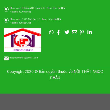
Showroom 1: Xưởng SX: Thanh Đa- Phúc Thọ -Hà Nội.
Hotline: 0979091655
Showroom 2: 769 Ngô Gia Tự – Long Biên -Hà Nội
Hotline: 0965384354
tubepngocchau@gmail.com
Copyright 2020 © Bản quyền thuộc về NỘI THẤT NGỌC
CHÂU