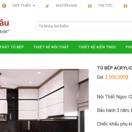
GIỚI THIỆU
KHUYẾN MẠI
TIN TỨC
 THẤT TỦ BẾP
THIẾT KẾ NỘI THẤT
THIẾT KẾ KIẾN TRÚC
PHỤ
TỦ BẾP ACRYLI
Giá:
2.500.000₫
Nội Thất Ngọc C
Bảo hành 3 năm, b
Chiếc khấu phụ k