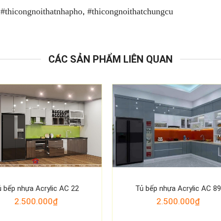
,
#thicongnoithatnhapho
,
#thicongnoithatchungcu
CÁC SẢN PHẨM LIÊN QUAN
 bếp nhựa Acrylic AC 22
Tủ bếp nhựa Acrylic AC 8
2.500.000₫
2.500.000₫