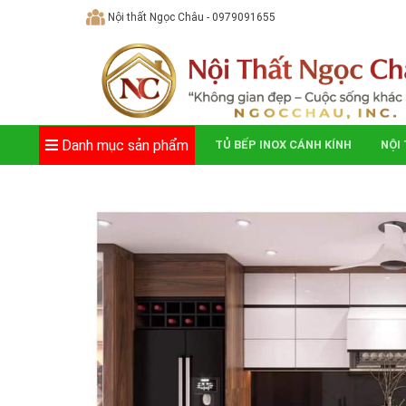
Skip
Nội thất Ngọc Châu - 0979091655
to
content
Danh mục sản phẩm
TỦ BẾP INOX CÁNH KÍNH
NỘI