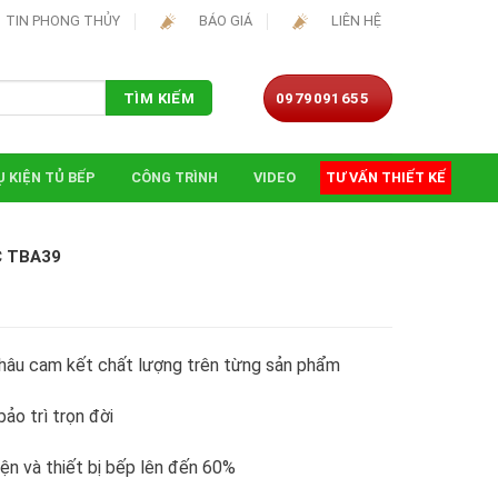
TIN PHONG THỦY
BÁO GIÁ
LIÊN HỆ
0979091655
TÌM KIẾM
 KIỆN TỦ BẾP
CÔNG TRÌNH
VIDEO
TƯ VẤN THIẾT KẾ
C TBA39
hâu cam kết chất lượng trên từng sản phẩm
ảo trì trọn đời
iện và thiết bị bếp lên đến 60%