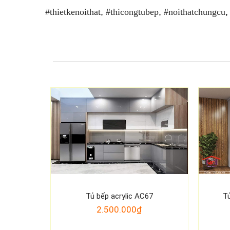
#thietkenoithat
,
#thicongtubep
,
#noithatchungcu
Tủ bếp acrylic AC67
Tủ
2.500.000₫