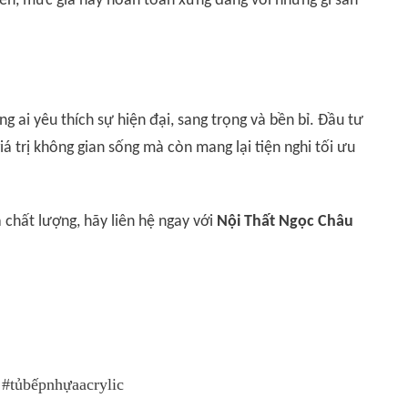
nhiên, mức giá này hoàn toàn xứng đáng với những gì sản
g ai yêu thích sự hiện đại, sang trọng và bền bỉ. Đầu tư
iá trị không gian sống mà còn mang lại tiện nghi tối ưu
chất lượng, hãy liên hệ ngay với
Nội Thất Ngọc Châu
 #tủbếpnhựaacrylic