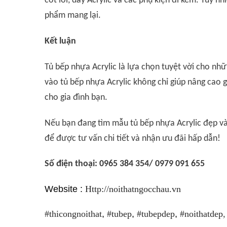
cốt lõi, dày Acrylic và các phụ kiện đi kèm. Tuy 
phẩm mang lại.
Kết luận
Tủ bếp nhựa Acrylic là lựa chọn tuyệt vời cho nhữn
vào tủ bếp nhựa Acrylic không chỉ giúp nâng cao g
cho gia đình bạn.
Nếu bạn đang tìm mẫu tủ bếp nhựa Acrylic đẹp và 
để được tư vấn chi tiết và nhận ưu đãi hấp dẫn!
Số điện thoại: 0965 384 354/ 0979 091 655
Website :
Http://noithatngocchau.vn
#thicongnoithat
,
#tubep
,
#tubepdep
,
#noithatdep
,