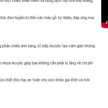
 với một chiếc khăn mềm và dung dịch tẩy rửa nhẹ nhàng,
khôi, đen huyền bí đến các màu gỗ tự nhiên, đáp ứng mọi
 phản chiếu ánh sáng, tủ bếp Acrylic tạo cảm giác không
p nhựa Acrylic giúp bạn không cần phải lo lắng về chi phí
hứa chất độc hại, an toàn cho sức khỏe gia đình và môi