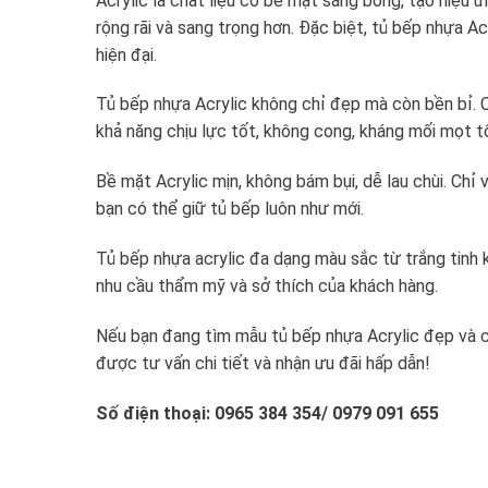
Acrylic là chất liệu có bề mặt sáng bóng, tạo hiệu 
rộng rãi và sang trọng hơn. Đặc biệt, tủ bếp nhựa Ac
hiện đại.
Tủ bếp nhựa Acrylic không chỉ đẹp mà còn bền bỉ.
khả năng chịu lực tốt, không cong, kháng mối mọt tố
Bề mặt Acrylic mịn, không bám bụi, dễ lau chùi. Chỉ
bạn có thể giữ tủ bếp luôn như mới.
Tủ bếp nhựa acrylic đa dạng màu sắc từ trắng tinh 
nhu cầu thẩm mỹ và sở thích của khách hàng.
Nếu bạn đang tìm mẫu tủ bếp nhựa Acrylic đẹp và ch
được tư vấn chi tiết và nhận ưu đãi hấp dẫn!
Số điện thoại: 0965 384 354/ 0979 091 655