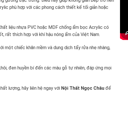
ứng gương đặc trưng. Điều này giúp không gian bếp trở nên
rylic phù hợp với các phong cách thiết kế tối giản hoặc
 Chất liệu nhựa PVC hoặc MDF chống ẩm bọc Acrylic có
t, rất thích hợp với khí hậu nóng ẩm của Việt Nam.
 với một chiếc khăn mềm và dung dịch tẩy rửa nhẹ nhàng,
khôi, đen huyền bí đến các màu gỗ tự nhiên, đáp ứng mọi
ất lượng, hãy liên hệ ngay với
Nội Thất Ngọc Châu
để