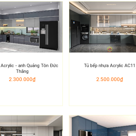
 Acrylic - anh Quảng Tôn Đức
Tủ bếp nhựa Acrylic AC11
Thắng
2.300.000₫
2.500.000₫