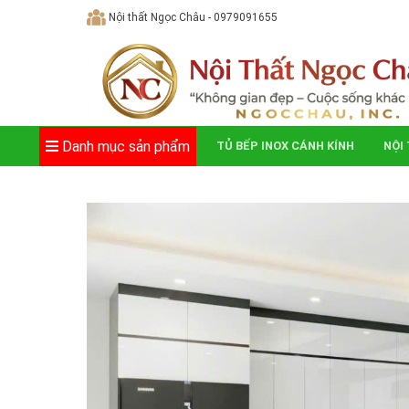
Skip
Nội thất Ngọc Châu - 0979091655
to
content
Danh mục sản phẩm
TỦ BẾP INOX CÁNH KÍNH
NỘI