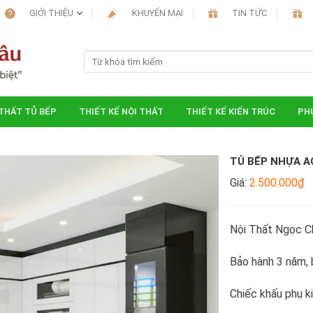
GIỚI THIỆU
KHUYẾN MẠI
TIN TỨC
 THẤT TỦ BẾP
THIẾT KẾ NỘI THẤT
THIẾT KẾ KIẾN TRÚC
PHỤ
TỦ BẾP NHỰA A
Giá:
2.500.000₫
Nội Thất Ngọc C
Bảo hành 3 năm, b
Chiếc khấu phụ k