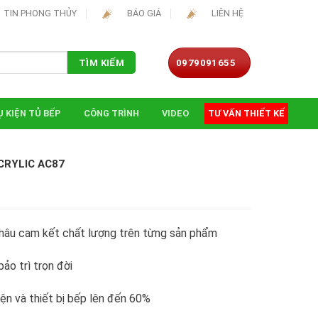
TIN PHONG THỦY
BÁO GIÁ
LIÊN HỆ
0979091655
TÌM KIẾM
 KIỆN TỦ BẾP
CÔNG TRÌNH
VIDEO
TƯ VẤN THIẾT KẾ
CRYLIC AC87
hâu cam kết chất lượng trên từng sản phẩm
ảo trì trọn đời
iện và thiết bị bếp lên đến 60%