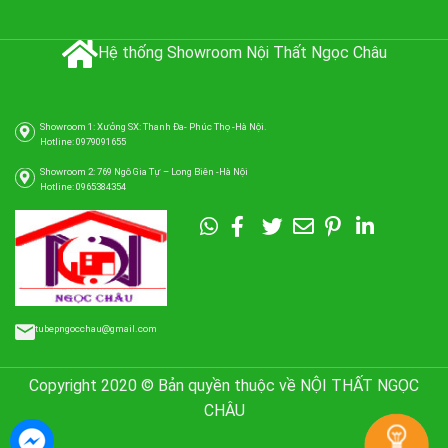
Hệ thống Showroom Nội Thất Ngọc Châu
Showroom 1: Xưởng SX: Thanh Đa- Phúc Thọ -Hà Nội.
Hotline: 0979091655
Showroom 2: 769 Ngô Gia Tự – Long Biên -Hà Nội
Hotline: 0965384354
tubepngocchau@gmail.com
Copyright 2020 © Bản quyền thuộc về NỘI THẤT NGỌC
CHÂU