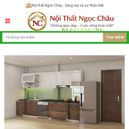
Skip
Nội thất Ngọc Châu - Sáng tạo và sự Khác biệt
to
content
TÌM KIẾM