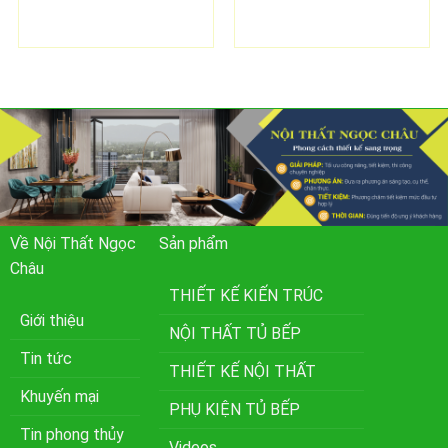
Về Nội Thất Ngọc
Sản phẩm
Châu
THIẾT KẾ KIẾN TRÚC
Giới thiệu
NỘI THẤT TỦ BẾP
Tin tức
THIẾT KẾ NỘI THẤT
Khuyến mại
PHỤ KIỆN TỦ BẾP
Tin phong thủy
Videos