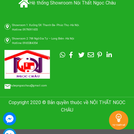
Hệ thống Showroom Nội Thất Ngọc Châu
Showroom 1: Xưởng SX: Thanh Đa- Phúc Thọ -Hà Nội.
Hotline: 0979091655
Showroom 2: 769 Ngô Gia Tự – Long Biên -Hà Nội
Hotline: 0965384354
tubepngocchau@gmail.com
Copyright 2020 © Bản quyền thuộc về NỘI THẤT NGỌC
CHÂU