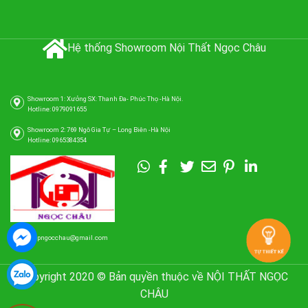
Hệ thống Showroom Nội Thất Ngọc Châu
Showroom 1: Xưởng SX: Thanh Đa- Phúc Thọ -Hà Nội.
Hotline: 0979091655
Showroom 2: 769 Ngô Gia Tự – Long Biên -Hà Nội
Hotline: 0965384354
tubepngocchau@gmail.com
Copyright 2020 © Bản quyền thuộc về NỘI THẤT NGỌC
CHÂU