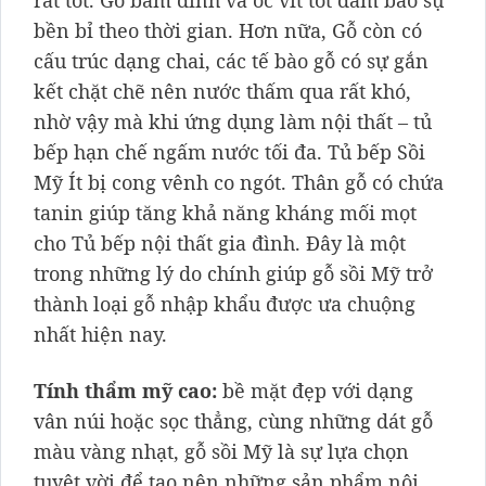
rất tốt. Gỗ bám đinh và ốc vít tốt đảm bảo sự
bền bỉ theo thời gian. Hơn nữa, Gỗ còn có
cấu trúc dạng chai, các tế bào gỗ có sự gắn
kết chặt chẽ nên nước thấm qua rất khó,
nhờ vậy mà khi ứng dụng làm nội thất – tủ
bếp hạn chế ngấm nước tối đa. Tủ bếp Sồi
Mỹ Ít bị cong vênh co ngót. Thân gỗ có chứa
tanin giúp tăng khả năng kháng mối mọt
cho Tủ bếp nội thất gia đình. Đây là một
trong những lý do chính giúp gỗ sồi Mỹ trở
thành loại gỗ nhập khẩu được ưa chuộng
nhất hiện nay.
Tính thẩm mỹ cao:
bề mặt đẹp với dạng
vân núi hoặc sọc thẳng, cùng những dát gỗ
màu vàng nhạt, gỗ sồi Mỹ là sự lựa chọn
tuyệt vời để tạo nên những sản phẩm nội