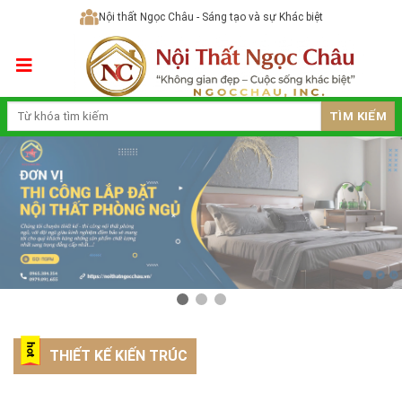
Skip
Nội thất Ngọc Châu - Sáng tạo và sự Khác biệt
to
content
TÌM KIẾM
THIẾT KẾ KIẾN TRÚC