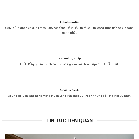
Uy tín hàng đầu
CAM KẾT thực hiện đúng theo 100% hợp đồng, ĐẢM BẢO thiết kế – thi công đúng tiến độ, giá cạnh
tranh nhất.
Sản xuất trực tiếp
HIỂU RÕ quy trình, sở hữu nhà xưởng sản xuất trực tiếp với GIÁ TỐT nhất.
Tư vấn miễn phí
Chúng tôi luôn lắng nghe mong muốn và tư vấn cho quý khách những giải pháp tối ưu nhất.
TIN TỨC LIÊN QUAN